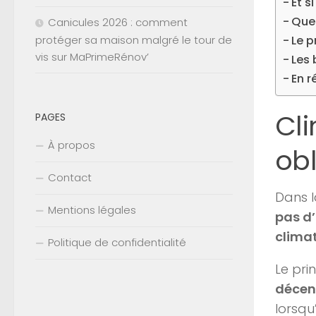
Et s
Que 
Canicules 2026 : comment
protéger sa maison malgré le tour de
Le p
vis sur MaPrimeRénov’
Les 
En r
Cli
PAGES
À propos
obl
Contact
Dans l
Mentions légales
pas d
clima
Politique de confidentialité
Le pri
décen
lorsqu