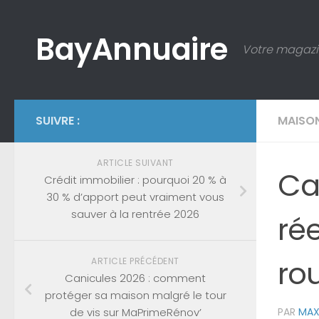
Skip to content
BayAnnuaire
Votre magazi
SUIVRE :
MAISO
ARTICLE SUIVANT
Can
Crédit immobilier : pourquoi 20 % à
30 % d’apport peut vraiment vous
sauver à la rentrée 2026
rée
ro
ARTICLE PRÉCÉDENT
Canicules 2026 : comment
protéger sa maison malgré le tour
de vis sur MaPrimeRénov’
PAR
MAX