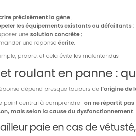
crire précisément la gêne
;
ppeler les équipements existants ou défaillants
;
oposer une
solution concrète
;
mander une réponse
écrite
.
simple, propre, et cela évite les malentendus.
et roulant en panne : qu
a réponse dépend presque toujours de
l’origine de
le point central à comprendre :
on ne répartit pas 
ison, mais selon la cause du dysfonctionnement
.
bailleur paie en cas de vétusté