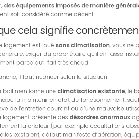
ur, des équipements imposés de manière général
ent soit considéré comme décent.
que cela signifie concrètemen
re logement est loué
sans climatisation
, vous ne 
générale, exiger du propriétaire qu’il en fasse insta
ment parce qu’il fait très chaud.
anche, il faut nuancer selon la situation :
le bail mentionne une
climatisation existante
, le 
ncipe la maintenir en état de fonctionnement, sauf
ève de l’entretien courant ou d’une mauvaise utilisa
le logement présente des
désordres anormaux
ag
tement la chaleur (par exemple occultations abse
elles existaient, défaut manifeste d’aération, éq