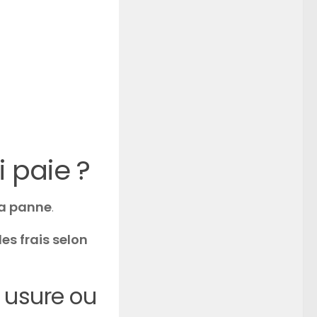
i paie ?
 la panne
.
les frais selon
, usure ou