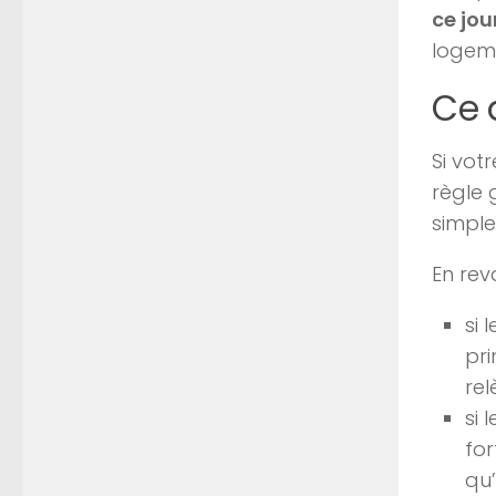
ce jo
logem
Ce 
Si vot
règle 
simple
En rev
si 
pri
rel
si 
for
qu’