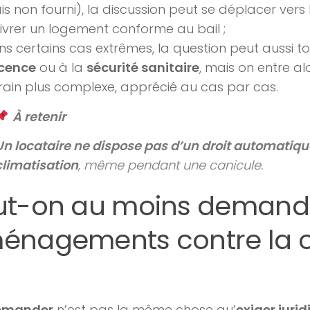
s non fourni), la discussion peut se déplacer vers 
ivrer un logement conforme au bail ;
s certains cas extrêmes, la question peut aussi t
cence
ou à la
sécurité sanitaire
, mais on entre a
rain plus complexe, apprécié au cas par cas.
À retenir
Un locataire ne dispose pas d’un droit automatiqu
climatisation
, même pendant une canicule.
ut-on au moins demand
énagements contre la 
emander
n’est pas la même chose qu’
exiger juri