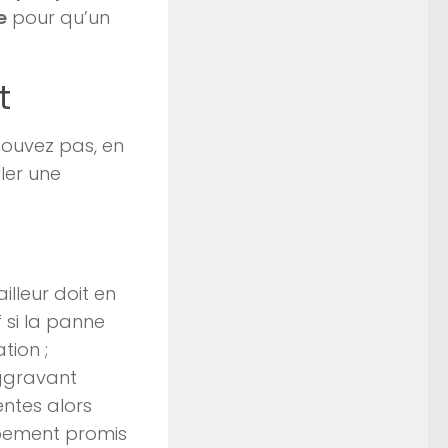
e
pour qu’un
t
pouvez pas, en
ller une
bailleur doit en
 si la panne
tion ;
gravant
ntes alors
uipement promis