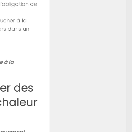
l’obligation de
oucher à la
lors dans un
e à la
er des
chaleur
diquement
.