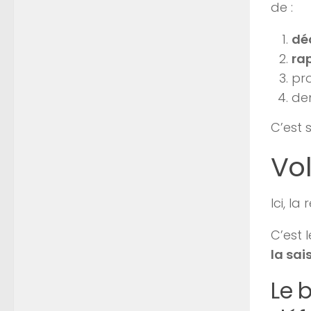
de :
dé
ra
pr
de
C’est 
Vol
Ici, l
C’est 
la sa
Le 