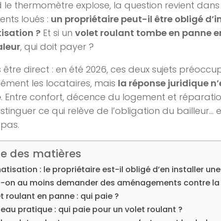
le thermomètre explose, la question revient da
nts loués :
un propriétaire peut-il être obligé d’i
isation ?
Et si un
volet roulant tombe en panne e
aleur
, qui doit payer ?
s être direct : en été 2026, ces deux sujets préoccu
ment les locataires, mais
la réponse juridique n’
e
. Entre confort, décence du logement et réparations
istinguer ce qui relève de l’obligation du bailleur… e
 pas.
le des matières
atisation : le propriétaire est-il obligé d’en installer une
t-on au moins demander des aménagements contre la 
t roulant en panne : qui paie ?
eau pratique : qui paie pour un volet roulant ?