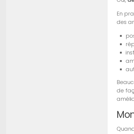
En pra
des am
po
ré
ins
amé
aut
Beauc
de faç
amélio
Mon
Quand 