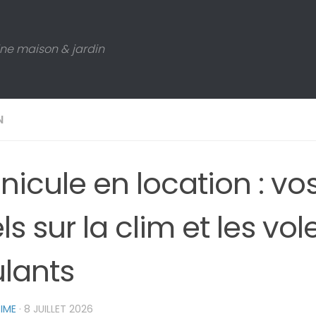
ne maison & jardin
N
icule en location : vos
ls sur la clim et les vol
ulants
IME
·
8 JUILLET 2026