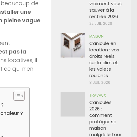
ns beaucoup de
vraiment vous
sauver à la
nstaller une
rentrée 2026
n pleine vague
22 JUIL, 2026
MAISON
pent
Canicule en
location : vos
est pas la
droits réels
 locatives, il
sur la clim et
t ce qui n’en
les volets
roulants
8 JUIL, 2026
TRAVAUX
Canicules
 ?
2026 :
chaleur ?
comment
protéger sa
maison
malgré le tour