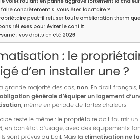
i le volet roulant en panne aggrave fortement la chaleur
faire concrètement si vous êtes locataire ?
ropriétaire peut-il refuser toute amélioration thermique
bons réflexes pour éviter le conflit
ésumé : vos droits en été 2026
matisation : le propriétair
igé d’en installer une ?
a grande majorité des cas,
non
. En droit français,
’obligation générale d’équiper un logement d’un
tisation
, même en période de fortes chaleurs.
ncipe reste le même : le propriétaire doit fournir un
t
, en bon état d’usage, avec des équipements fon
’ils sont prévus au bail. Mais
la climatisation ne fa