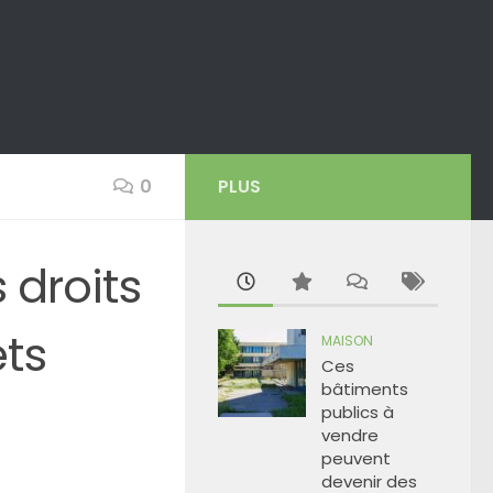
0
PLUS
 droits
ets
MAISON
Ces
bâtiments
publics à
vendre
peuvent
devenir des