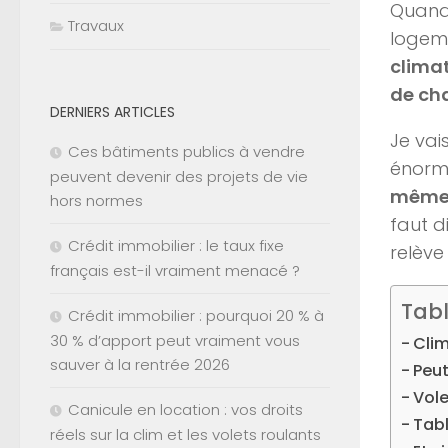
Quand 
Travaux
logeme
climat
de ch
DERNIERS ARTICLES
Je vai
Ces bâtiments publics à vendre
énormé
peuvent devenir des projets de vie
mêm
hors normes
faut d
Crédit immobilier : le taux fixe
relève
français est-il vraiment menacé ?
Tab
Crédit immobilier : pourquoi 20 % à
30 % d’apport peut vraiment vous
Clim
sauver à la rentrée 2026
Peu
Vole
Canicule en location : vos droits
Tabl
réels sur la clim et les volets roulants