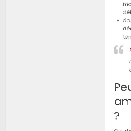
mai
dél
dan
dé
ter
Pe
am
?
Oui,
d