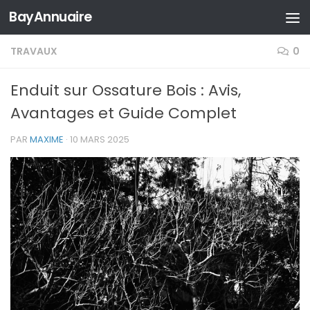
BayAnnuaire
Skip to content
TRAVAUX
0
Enduit sur Ossature Bois : Avis,
Avantages et Guide Complet
PAR
MAXIME
·
10 MARS 2025