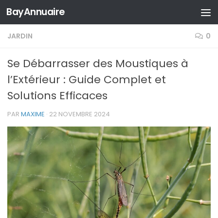
BayAnnuaire
Skip to content
JARDIN
0
Se Débarrasser des Moustiques à
l’Extérieur : Guide Complet et
Solutions Efficaces
PAR
MAXIME
·
22 NOVEMBRE 2024