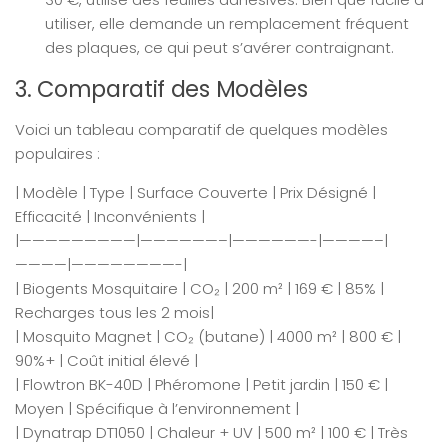
utiliser, elle demande un remplacement fréquent
des plaques, ce qui peut s’avérer contraignant.
3. Comparatif des Modèles
Voici un tableau comparatif de quelques modèles
populaires :
| Modèle | Type | Surface Couverte | Prix Désigné |
Efficacité | Inconvénients |
|—————————|——————–|——————-|————–|
————|————————-|
| Biogents Mosquitaire | CO₂ | 200 m² | 169 € | 85% |
Recharges tous les 2 mois|
| Mosquito Magnet | CO₂ (butane) | 4000 m² | 800 € |
90%+ | Coût initial élevé |
| Flowtron BK-40D | Phéromone | Petit jardin | 150 € |
Moyen | Spécifique à l’environnement |
| Dynatrap DT1050 | Chaleur + UV | 500 m² | 100 € | Très