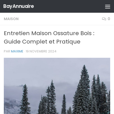
BayAnnuaire
Skip to content
MAISON
0
Entretien Maison Ossature Bois :
Guide Complet et Pratique
PAR
MAXIME
·
19 NOVEMBRE 2024