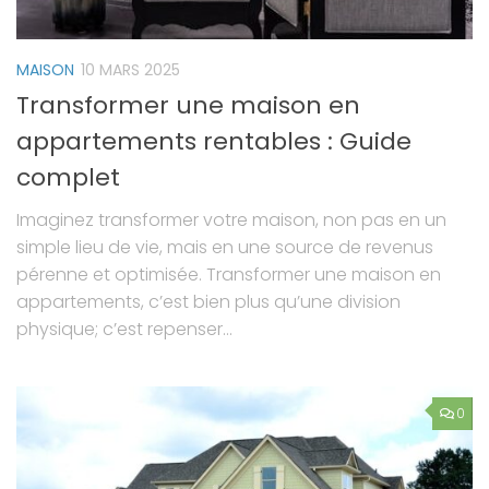
MAISON
10 MARS 2025
Transformer une maison en
appartements rentables : Guide
complet
Imaginez transformer votre maison, non pas en un
simple lieu de vie, mais en une source de revenus
pérenne et optimisée. Transformer une maison en
appartements, c’est bien plus qu’une division
physique; c’est repenser...
0