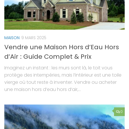
MAISON
9 MARS 2025
Vendre une Maison Hors d’Eau Hors
d’Air : Guide Complet & Prix
Imaginez un instant : les murs sont là, le toit vous
protège des intempéries, mais l’intérieur est une toile
vierge où tout reste à inventer. Vendre ou acheter
une maison hors d’eau hors d’air,...
0