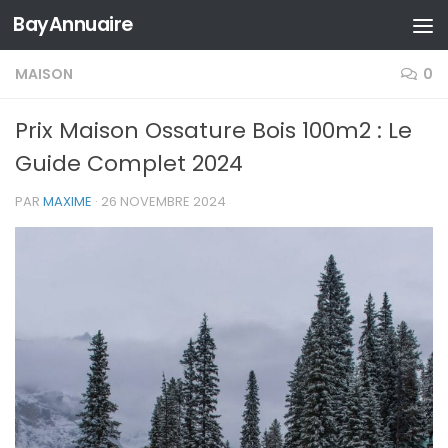
BayAnnuaire
Skip to content
MAISON
0
Prix Maison Ossature Bois 100m2 : Le
Guide Complet 2024
PAR
MAXIME
·
26 NOVEMBRE 2024