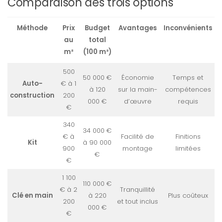
Comparaison des trois options
Méthode
Prix
Budget
Avantages
Inconvénients
au
total
m²
(100 m²)
500
50 000 €
Économie
Temps et
Auto-
€ à 1
à 120
sur la main-
compétences
construction
200
000 €
d’œuvre
requis
€
340
34 000 €
€ à
Facilité de
Finitions
Kit
à 90 000
900
montage
limitées
€
€
1 100
110 000 €
€ à 2
Tranquillité
Clé en main
à 220
Plus coûteux
200
et tout inclus
000 €
€