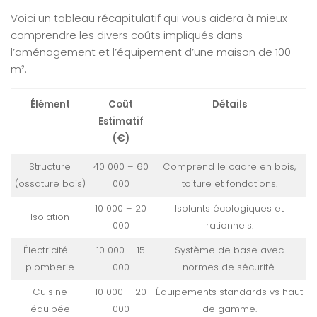
Voici un tableau récapitulatif qui vous aidera à mieux
comprendre les divers coûts impliqués dans
l’aménagement et l’équipement d’une maison de 100
m².
Élément
Coût
Détails
Estimatif
(€)
Structure
40 000 – 60
Comprend le cadre en bois,
(ossature bois)
000
toiture et fondations.
10 000 – 20
Isolants écologiques et
Isolation
000
rationnels.
Électricité +
10 000 – 15
Système de base avec
plomberie
000
normes de sécurité.
Cuisine
10 000 – 20
Équipements standards vs haut
équipée
000
de gamme.