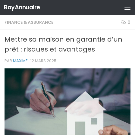
BayAnnuaire
Skip to content
FINANCE & ASSURANCE
0
Mettre sa maison en garantie d’un
prêt : risques et avantages
PAR
MAXIME
·
12 MARS 2025