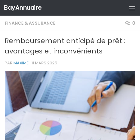
BayAnnuaire
Skip to content
FINANCE & ASSURANCE
0
Remboursement anticipé de prêt :
avantages et inconvénients
PAR
MAXIME
·
11 MARS 2025