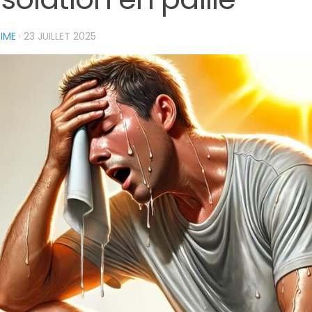
IME
·
23 JUILLET 2025