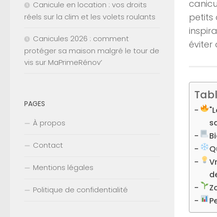
canicu
Canicule en location : vos droits
petits
réels sur la clim et les volets roulants
inspir
Canicules 2026 : comment
éviter
protéger sa maison malgré le tour de
vis sur MaPrimeRénov’
Tab
PAGES
"L
s
À propos
Bi
Contact
Q
Vr
Mentions légales
d
Zo
Politique de confidentialité
P