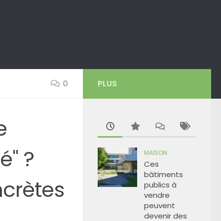
0
PLUS
e
é" ?
MAISON
Ces
bâtiments
ncrètes
publics à
vendre
peuvent
devenir des