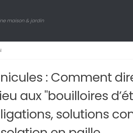
ne maison & jardin
N
nicules : Comment dir
eu aux "bouilloires d’ét
ligations, solutions co
isolation en paille