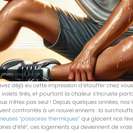
t photo:
cloud_purple
vez déjà eu cette impression d’étouffer chez vous
, volets tirés, et pourtant la chaleur s’incruste par
ous n’êtes pas seul ! Depuis quelques années, nos
vent confrontés à un nouvel ennemi : la surchauffe
meuses “passoires thermiques”
qui glacent nos hiv
loires d’été”, ces logements qui deviennent de vrais