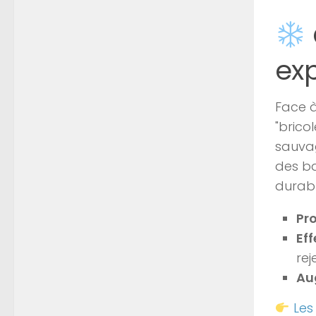
ex
Face à
"bricol
sauvag
des ba
durabl
Pr
Eff
rej
Au
Les