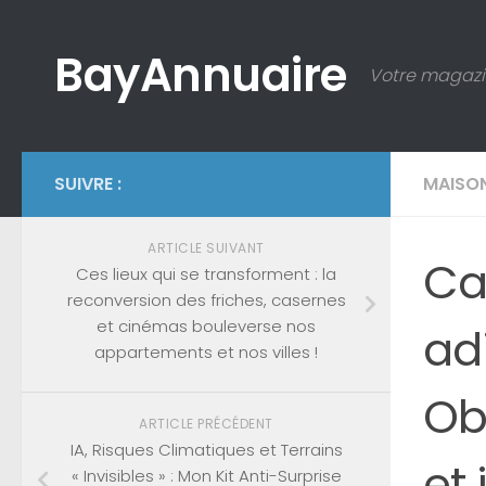
Skip to content
BayAnnuaire
Votre magazi
SUIVRE :
MAISO
ARTICLE SUIVANT
Ca
Ces lieux qui se transforment : la
reconversion des friches, casernes
et cinémas bouleverse nos
adi
appartements et nos villes !
Ob
ARTICLE PRÉCÉDENT
IA, Risques Climatiques et Terrains
et 
« Invisibles » : Mon Kit Anti-Surprise