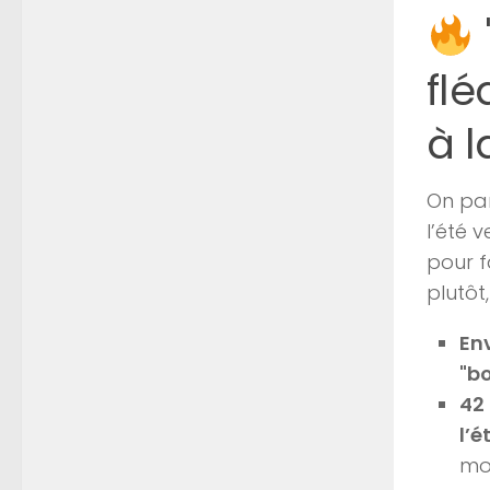
flé
à l
On par
l’été 
pour f
plutôt
En
"bo
42 
l’é
moi