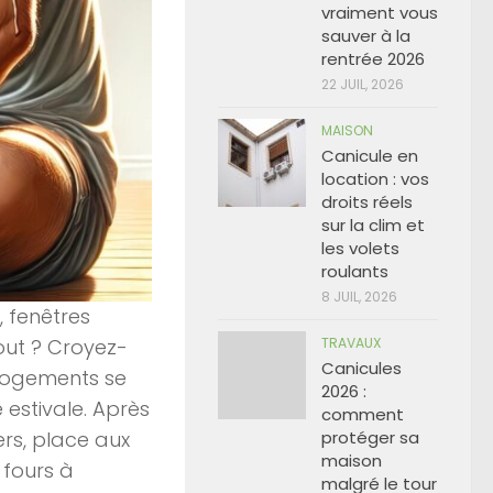
vraiment vous
sauver à la
rentrée 2026
22 JUIL, 2026
MAISON
Canicule en
location : vos
droits réels
sur la clim et
les volets
roulants
8 JUIL, 2026
, fenêtres
tout ? Croyez-
TRAVAUX
Canicules
 logements se
2026 :
 estivale. Après
comment
ers, place aux
protéger sa
maison
 fours à
malgré le tour