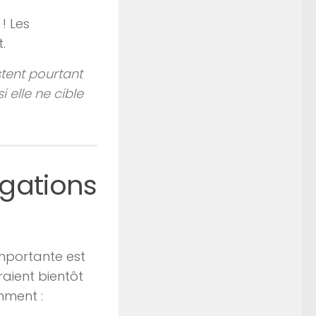
! Les
.
tent pourtant
i elle ne cible
igations
importante est
raient bientôt
mment :