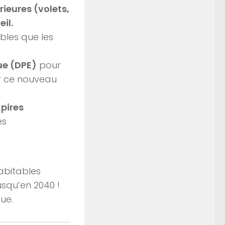
rieures (volets,
il.
ables que les
ue (DPE)
pour
er ce nouveau
 pires
es
abitables
usqu’en 2040 !
ue.