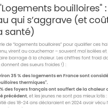
"Logements bouilloires" :
au qui s’aggrave (et coû
a santé)
le de “logements bouilloires” pour qualifier ces hab
venu, virent au cauchemar – souvent mal isolées e
aire barrage à la chaleur. Les chiffres font froid d
, donnent des sueurs froides !) :
viron 35 % des logements en France sont consi
uilloires thermiques".
% des foyers français ont souffert de la chaleur 
té précédent
, et les jeunes ne sont pas mieux lotis 
tié des 18-24 ans déclaraient en 2024 avoir vécu l