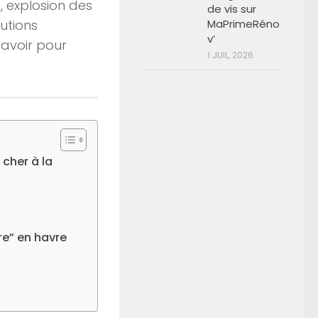
e, explosion des
de vis sur
utions
MaPrimeRéno
v’
savoir pour
1 JUIL, 2026
 cher à la
re” en havre