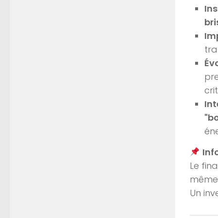
Ins
bri
Im
tra
Év
pr
cri
Int
"bo
éne
Inf
Le fin
même l
Un inv