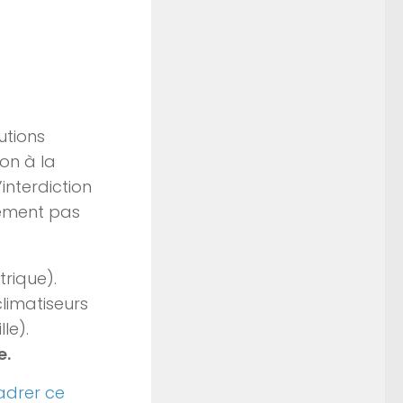
utions
ion à la
interdiction
irement pas
trique).
climatiseurs
le).
e.
adrer ce