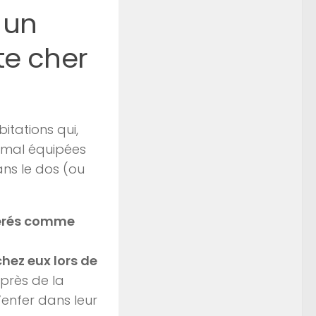
 un
te cher
itations qui,
t mal équipées
ans le dos (ou
dérés comme
chez eux lors de
: près de la
’enfer dans leur