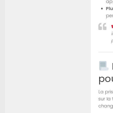
ap
Plu
per
i
p
pou
La pri
sur la
change