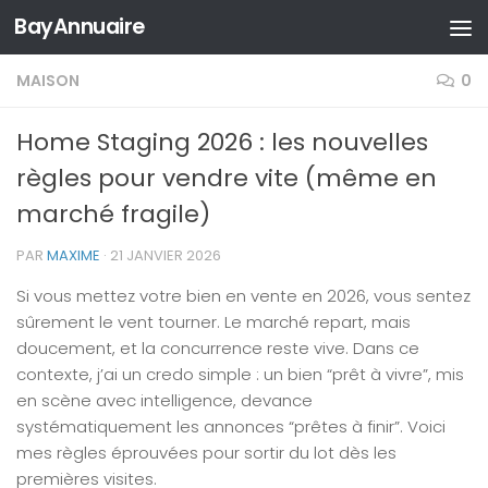
BayAnnuaire
Skip to content
MAISON
0
Home Staging 2026 : les nouvelles
règles pour vendre vite (même en
marché fragile)
PAR
MAXIME
·
21 JANVIER 2026
Si vous mettez votre bien en vente en 2026, vous sentez
sûrement le vent tourner. Le marché repart, mais
doucement, et la concurrence reste vive. Dans ce
contexte, j’ai un credo simple : un bien “prêt à vivre”, mis
en scène avec intelligence, devance
systématiquement les annonces “prêtes à finir”. Voici
mes règles éprouvées pour sortir du lot dès les
premières visites.