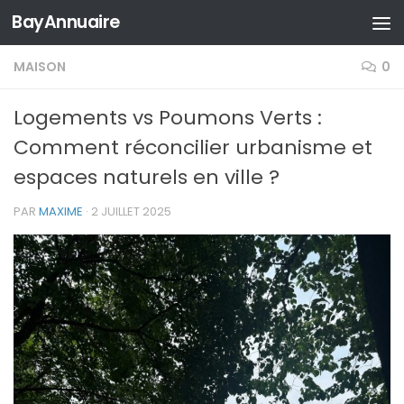
BayAnnuaire
Skip to content
MAISON
0
Logements vs Poumons Verts :
Comment réconcilier urbanisme et
espaces naturels en ville ?
PAR
MAXIME
·
2 JUILLET 2025