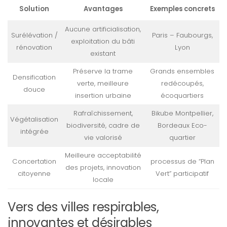
Solution
Avantages
Exemples concrets
Aucune artificialisation,
Surélévation /
Paris – Faubourgs,
exploitation du bâti
rénovation
Lyon
existant
Préserve la trame
Grands ensembles
Densification
verte, meilleure
redécoupés,
douce
insertion urbaine
écoquartiers
Rafraîchissement,
Bikube Montpellier,
Végétalisation
biodiversité, cadre de
Bordeaux Eco-
intégrée
vie valorisé
quartier
Meilleure acceptabilité
Concertation
processus de “Plan
des projets, innovation
citoyenne
Vert” participatif
locale
Vers des villes respirables,
innovantes et désirables