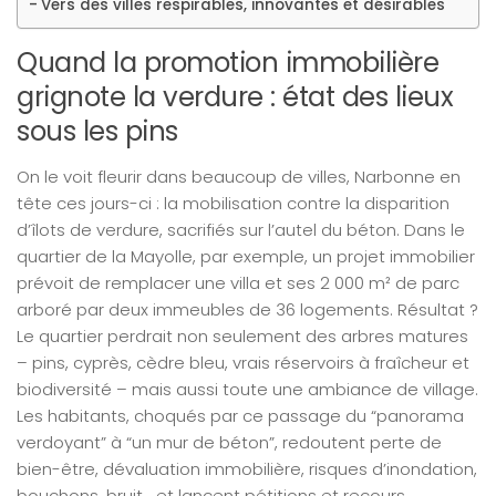
Vers des villes respirables, innovantes et désirables
Quand la promotion immobilière
grignote la verdure : état des lieux
sous les pins
On le voit fleurir dans beaucoup de villes, Narbonne en
tête ces jours-ci : la mobilisation contre la disparition
d’îlots de verdure, sacrifiés sur l’autel du béton. Dans le
quartier de la Mayolle, par exemple, un projet immobilier
prévoit de remplacer une villa et ses 2 000 m² de parc
arboré par deux immeubles de 36 logements. Résultat ?
Le quartier perdrait non seulement des arbres matures
– pins, cyprès, cèdre bleu, vrais réservoirs à fraîcheur et
biodiversité – mais aussi toute une ambiance de village.
Les habitants, choqués par ce passage du “panorama
verdoyant” à “un mur de béton”, redoutent perte de
bien-être, dévaluation immobilière, risques d’inondation,
bouchons, bruit… et lancent pétitions et recours.