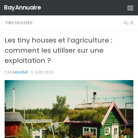
BayAnnuaire
Skip to content
TINY HOUSES
0
Les tiny houses et l’agriculture :
comment les utiliser sur une
exploitation ?
PAR
MAXIME
·
5 JUIN 2023